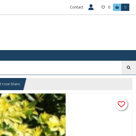
Contact
0
0
rt rose blanc