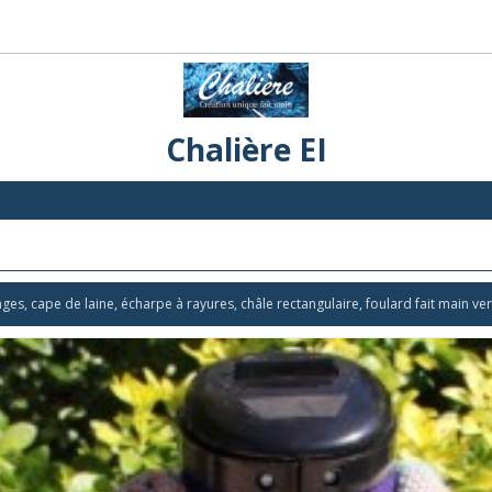
Chalière EI
nges, cape de laine, écharpe à rayures, châle rectangulaire, foulard fait main ve