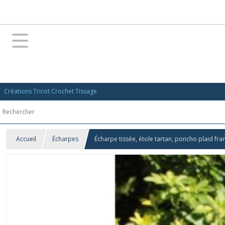
Créations Tricot Crochet Tissage
Accueil
Écharpes
Écharpe tissée, étole tartan, poncho plaid fra