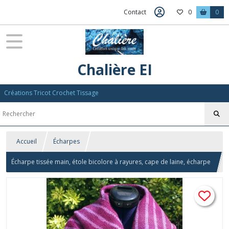
Contact
0
0
Chalière EI
Créations Tricot Crochet Tissage
Accueil
Écharpes
Écharpe tissée main, étole bicolore à rayures, cape de laine, écharpe
tour de cou à franges, châle rectangulaire, foulard fait main grenat
mauve