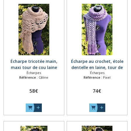
Écharpe tricotée main,
Écharpe au crochet, étole
maxi tour de cou laine
dentelle en laine, tour de
Écharpes
Écharpes
alpaga, étole d'hiver
cou snood, foulard fait
Référence :
Câline
Référence :
Pixel
épaisse, écharpe dentelle
main, cache cou ajouré à
chaude, collier grosse
franges, écharpe crochetée
58
€
74
€
maille, châle rectangle à
main, col écharpe violet gris
franges beige