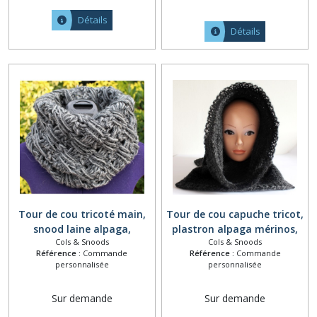
Détails
Détails
Tour de cou tricoté main,
Tour de cou capuche tricot,
snood laine alpaga,
plastron alpaga mérinos,
Cols & Snoods
Cols & Snoods
écharpe tube, cache col
snood laine tricoté main,
Référence :
Commande
Référence :
Commande
gris, collier grosse maille,
écharpe tube à rabats,
personnalisée
personnalisée
écharpe capuche, col
cache col, écharpe capuche,
amovible gris dégradé
col amovible gris
Sur demande
Sur demande