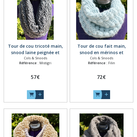
Tour de cou tricoté main,
Tour de cou fait main,
snood laine peignée et
snood en mérinos et
Cols & Snoods
Cols & Snoods
acrylique, col amovible,
alpaga, maxi col amovible,
Référence :
Mistigri
Référence :
Filin
écharpe capuche, collier
cache cou laine, tour de cou
grosse maille, écharpe tube
au crochet, collier grosse
57
€
72
€
gris dégradé
maille, écharpe tube bleu
ciel