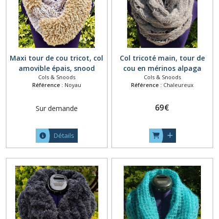
Maxi tour de cou tricot, col
Col tricoté main, tour de
amovible épais, snood
cou en mérinos alpaga
Cols & Snoods
Cols & Snoods
tricoté main, écharpe à
coton, snood écharpe
Référence :
Noyau
Référence :
Chaleureux
capuche chaude, collier
capuche, col amovible laine,
grosse maille, écharpe tube
collier grosse maille
69
€
Sur demande
tons naturels blanc beige
torsade, écharpe tube gris
marron
beige
Détails