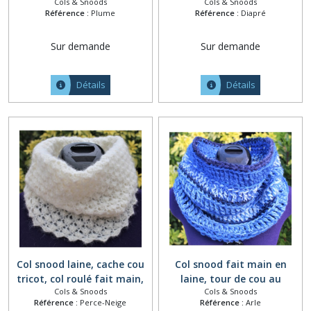
Cols & Snoods
Cols & Snoods
alpaga, col amovible,
laine, cache cou tricot, tour
Référence :
Plume
Référence :
Diapré
écharpe capuche laine,
de cou femme, col
collier grosse maille,
amovible, chauffe cou fleur
Sur demande
Sur demande
écharpe tube rose poudré
rose marron
Détails
Détails
Col snood laine, cache cou
Col snood fait main en
tricot, col roulé fait main,
laine, tour de cou au
Cols & Snoods
Cols & Snoods
col écharpe, cache col
crochet, grand col
Référence :
Perce-Neige
Référence :
Arle
amovible, tour de cou,
amovible, écharpe cylindre