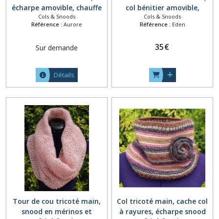
écharpe amovible, chauffe
col bénitier amovible,
Cols & Snoods
Cols & Snoods
épaule crochet, écharpe
écharpe snood laine
Référence :
Aurore
Référence :
Eden
capuche mohair soie
alpaga, tour de cou
mauve, foulard fait main,
dentelle, snood femme,
35
€
Sur demande
collier crochet
grand col beige écru
naturel
Détails
Tour de cou tricoté main,
Col tricoté main, cache col
snood en mérinos et
à rayures, écharpe snood