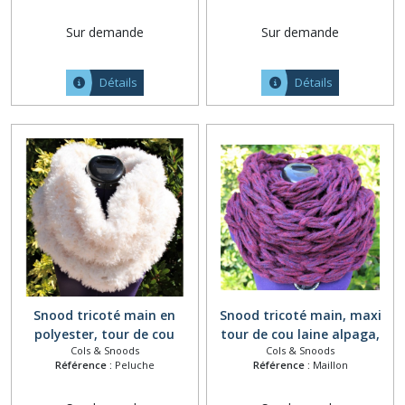
collier chauffe cou alpaga
à capuche, collier grosse
Sur demande
Sur demande
naturel / blanc
maille crocheté, écharpe
tube bleu dégradé
Détails
Détails
Snood tricoté main en
Snood tricoté main, maxi
polyester, tour de cou
tour de cou laine alpaga,
Cols & Snoods
Cols & Snoods
tricot, maxi col amovible,
col amovible épais, écharpe
Référence :
Peluche
Référence :
Maillon
écharpe capuche laine,
à capuche chaude, collier
collier grosse maille,
grosse maille, écharpe tube