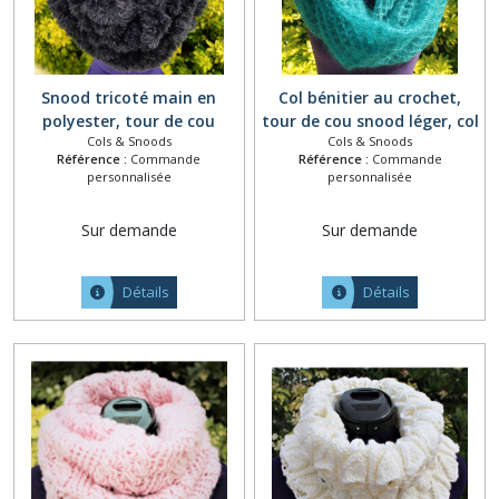
Snood tricoté main en
Col bénitier au crochet,
polyester, tour de cou
tour de cou snood léger, col
Cols & Snoods
Cols & Snoods
tricot, maxi col amovible,
écharpe amovible, écharpe
Référence :
Commande
Référence :
Commande
écharpe capuche laine,
capuche mohair soie,
personnalisée
personnalisée
collier grosse maille,
foulard laine fait main,
écharpe tube, grand col
collier crochet tunisien
Sur demande
Sur demande
fourrure ton noir
pétrole
Détails
Détails