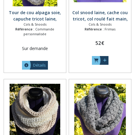
Tour de cou alpaga soie,
Col snood laine, cache cou
capuche tricot laine,
tricot, col roulé fait main,
Cols & Snoods
Cols & Snoods
plastron snood tricoté
col écharpe, cache col
Référence :
Commande
Référence :
Frimas
main, écharpe tube
amovible, tour de cou,
personnalisée
capuchon, collier cache col,
collier chauffe cou marron
52
€
écharpe capuche, col
kaki bleu
Sur demande
amovible gris
Détails