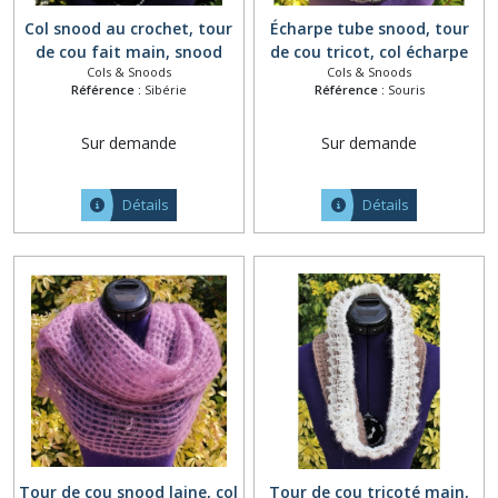
Col snood au crochet, tour
Écharpe tube snood, tour
de cou fait main, snood
de cou tricot, col écharpe
Cols & Snoods
Cols & Snoods
laine peignée et acrylique,
amovible en laine, foulard
Référence :
Sibérie
Référence :
Souris
col amovible, écharpe
fait main gris anthracite,
capuche, collier grosse
collier tricoté, cache cou
Sur demande
Sur demande
maille beige écru
laine
Détails
Détails
Tour de cou snood laine, col
Tour de cou tricoté main,