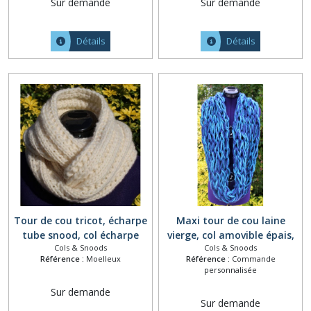
Sur demande
Sur demande
écharpe tube, grand col
bordeaux chiné
fourrure blanc naturel
Détails
Détails
Tour de cou tricot, écharpe
Maxi tour de cou laine
tube snood, col écharpe
vierge, col amovible épais,
Cols & Snoods
Cols & Snoods
amovible en laine, foulard
snood tricoté main,
Référence :
Moelleux
Référence :
Commande
fait main, collier tricoté
écharpe à capuche chaude,
personnalisée
motifs, cache cou ton
collier grosse maille,
Sur demande
naturel écru
écharpe tube tons bleu
Sur demande
foncé turquoise