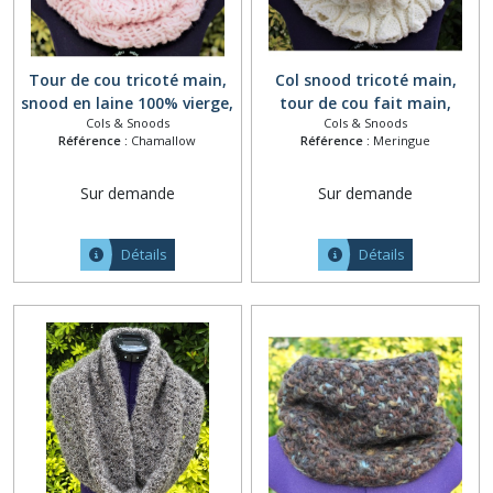
Tour de cou tricoté main,
Col snood tricoté main,
snood en laine 100% vierge,
tour de cou fait main,
Cols & Snoods
Cols & Snoods
maxi col amovible, écharpe
snood laine peignée et
Référence :
Chamallow
Référence :
Meringue
capuche laine, collier grosse
acrylique, col amovible,
maille, écharpe tube rose
grand cache col, cache cou
Sur demande
Sur demande
poudré
chaud, collier tricot 3D ton
naturel écru
Détails
Détails