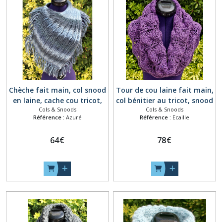
Chèche fait main, col snood
Tour de cou laine fait main,
en laine, cache cou tricot,
col bénitier au tricot, snood
Cols & Snoods
Cols & Snoods
col écharpe à franges,
tricoté violet, chauffe
Référence :
Azuré
Référence :
Ecaille
cache col amovible, tour de
épaules amovible, écharpe
cou, collier chauffe cou bleu
capuche mérinos alpaga
64
€
78
€
dégradé
viscose, collier laine violet