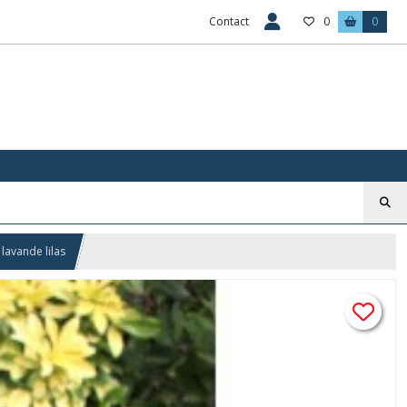
Contact
0
0
lavande lilas