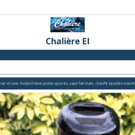
Chalière EI
air et soie, foulard laine points ajourés, cape fait main, chauffe épaules mauve 