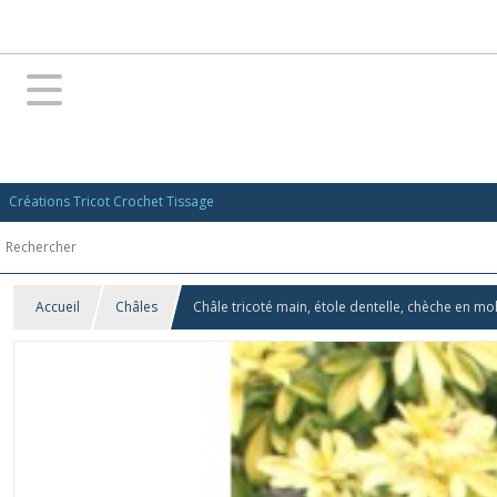
Créations Tricot Crochet Tissage
Accueil
Châles
Châle tricoté main, étole dentelle, chèche en moh