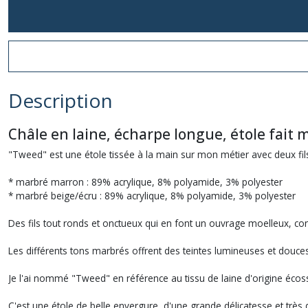
Description
Châle en laine, écharpe longue, étole fait 
"Tweed" est une étole tissée à la main sur mon métier avec deux f
* marbré marron : 89% acrylique, 8% polyamide, 3% polyester
* marbré beige/écru : 89% acrylique, 8% polyamide, 3% polyester
Des fils tout ronds et onctueux qui en font un ouvrage moelleux, con
Les différents tons marbrés offrent des teintes lumineuses et douce
Je l'ai nommé "Tweed" en référence au tissu de laine d'origine éc
C'est une étole de belle envergure, d'une grande délicatesse et très 