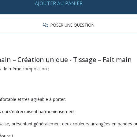
AJOUTER AU PANIER
POSER UNE QUESTION
main – Création unique - Tissage – Fait main
ils de même composition :
fortable et très agréable à porter.
s qui s’entrecroisent harmonieusement.
ossaise, présentant généralement deux couleurs arrangées en bandes o
douce !