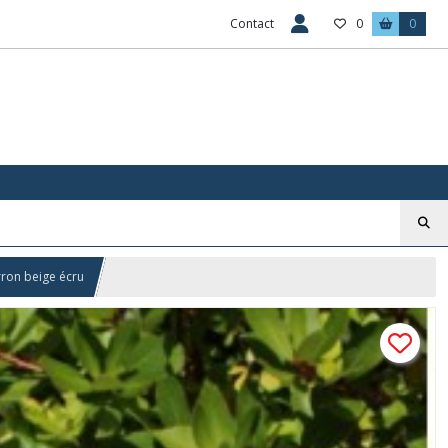
Contact
0
0
rron beige écru