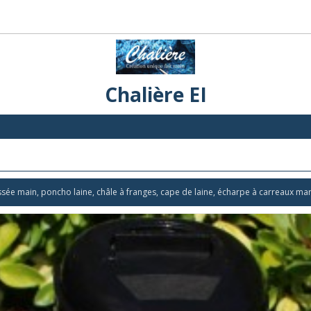
Chalière EI
issée main, poncho laine, châle à franges, cape de laine, écharpe à carreaux ma