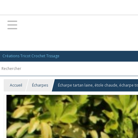
Créations Tricot Crochet Tissage
Accueil
Écharpes
Écharpe tartan laine, étole chaude, écharpe t