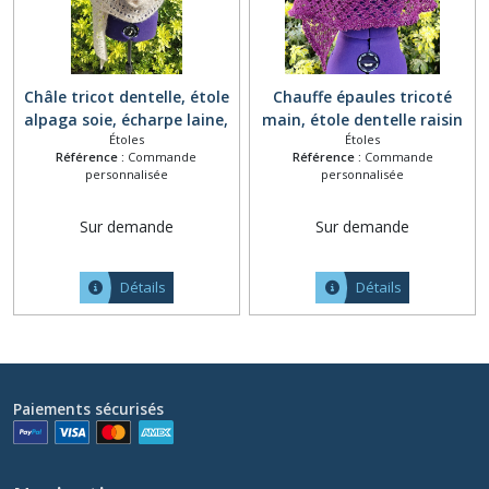
Châle tricot dentelle, étole
Chauffe épaules tricoté
alpaga soie, écharpe laine,
main, étole dentelle raisin
Étoles
Étoles
étole mariage fait main,
argenté, châle laine alpaga,
Référence :
Commande
Référence :
Commande
poncho mariée beige,
cape motifs ajourés, chèche
personnalisée
personnalisée
chauffe épaules femme,
tricot fait main, foulard
cape tricotée ton beige
laine tons grenat argent
Sur demande
Sur demande
clair
Détails
Détails
Paiements sécurisés