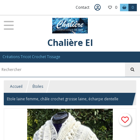
Contact
0
0
Chalière EI
Créations Tricot Crochet Tissage
Accueil
Étoles
Etole laine femme, châle crochet grosse laine, écharpe dentelle
mariage, poncho plaid mariée, cape élégante femme, foulard alpaga
merinos blanc naturel