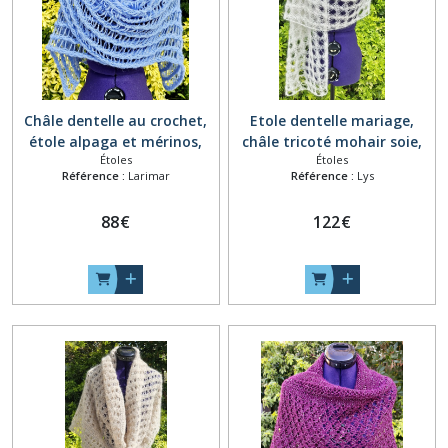
Châle dentelle au crochet,
Etole dentelle mariage,
étole alpaga et mérinos,
châle tricoté mohair soie,
Étoles
Étoles
écharpe longue ajourée,
écharpe longue ajourée,
Référence :
Larimar
Référence :
Lys
châle plaid bleu, chauffe
chauffe épaules ton
épaules mariage, foulard
naturel, couvre épaules
88
€
122
€
laine fait main ton bleu ciel
femme, foulard laine fait
main