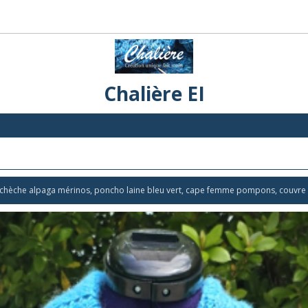
Chalière EI
aine, chèche alpaga mérinos, poncho laine bleu vert, cape femme pompons, couvr