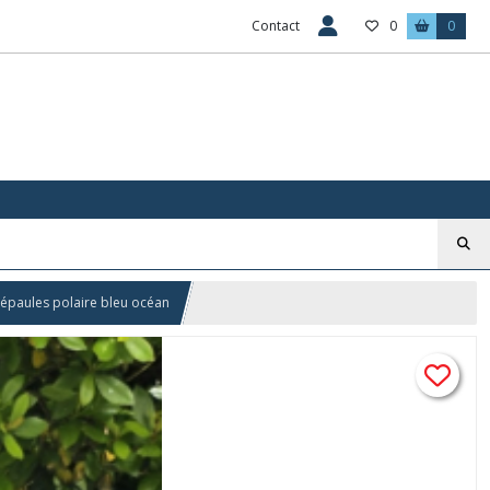
Contact
0
0
e épaules polaire bleu océan