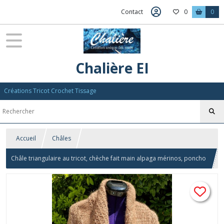
Contact
0
0
Chalière EI
Créations Tricot Crochet Tissage
Accueil
Châles
Châle triangulaire au tricot, chèche fait main alpaga mérinos, poncho
cape en laine, chauffe épaule femme, écharpe triangle marron, plaid
pompons ton argile