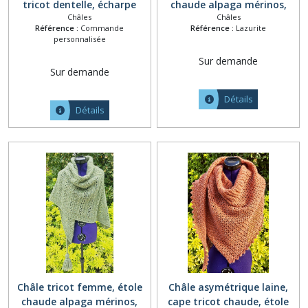
tricot dentelle, écharpe
chaude alpaga mérinos,
Châles
Châles
mariage fait main, étole
chèche laine fait main,
Référence :
Commande
Référence :
Lazurite
ajourée, poncho mariée,
poncho plaid bleu vif, châle
personnalisée
cape nuptiale, chauffe
tricoté pompons, couvre
Sur demande
épaule tricoté main ton
épaules polaire ton bleu
Sur demande
orange
Détails
Détails
Châle tricot femme, étole
Châle asymétrique laine,
chaude alpaga mérinos,
cape tricot chaude, étole