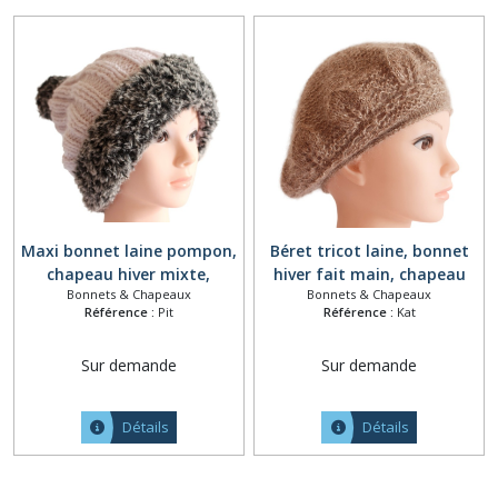
Maxi bonnet laine pompon,
Béret tricot laine, bonnet
chapeau hiver mixte,
hiver fait main, chapeau
Bonnets & Chapeaux
Bonnets & Chapeaux
bonnet tricoté main,
femme marron, couvre chef
Référence :
Pit
Référence :
Kat
accessoire de tête hiver,
tricoté, bonnet motifs
bonnet chaud tricot,
feuilles, accessoire de tête,
Sur demande
Sur demande
bonnet blanc fourrure
béret alpaga mohair soie
polyester
Détails
Détails