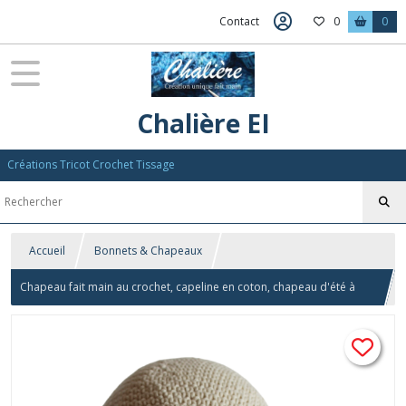
Contact
0
0
Chalière EI
Créations Tricot Crochet Tissage
Accueil
Bonnets & Chapeaux
Chapeau fait main au crochet, capeline en coton, chapeau d'été à
bord souple et large, accessoire de tête, chapeau crocheté à visière
ton naturel