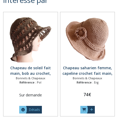
Chapeau de soleil fait
Chapeau saharien femme,
main, bob au crochet,
capeline crochet fait main,
Bonnets & Chapeaux
Bonnets & Chapeaux
capeline en coton et lin,
chapeau de plage en coton,
Référence :
Pol
Référence :
Erg
chapeau de plage pliable,
casquette saharienne,
bob d'été femme, chapeau
chapeau champêtre
74
€
Sur demande
crocheté ton marron brun
crocheté main beige
Détails