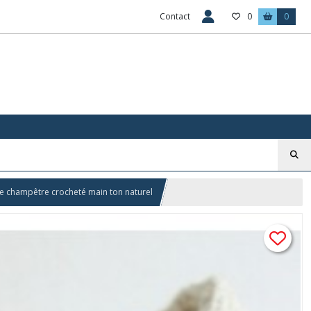
Contact
0
0
ge champêtre crocheté main ton naturel