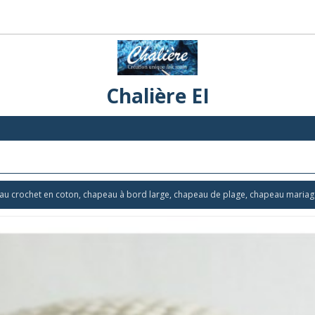
Chalière EI
e au crochet en coton, chapeau à bord large, chapeau de plage, chapeau maria