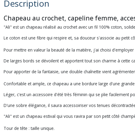
Description
Chapeau au crochet, capeline femme, access
"Ali" est un chapeau réalisé au crochet avec un fil 100% coton, solid
Le coton est une fibre qui respire et, sa douceur s'associe au petit côt
Pour mettre en valeur la beauté de la matière, j'ai choisi d'employer
De larges bords se dévoilent et apportent tout son charme à cette ca
Pour apporter de la fantaisie, une double chaînette vient agrémenter l
Confortable et ample, ce chapeau a une bordure large d'une grande s
Léger, c'est un accessoire d'été très féminin qui se plie facilement p
D'une sobre élégance, il saura accessoiriser vos tenues décontract
"Ali" est un chapeau estival qui vous ravira par son petit côté champê
Tour de tête : taille unique.