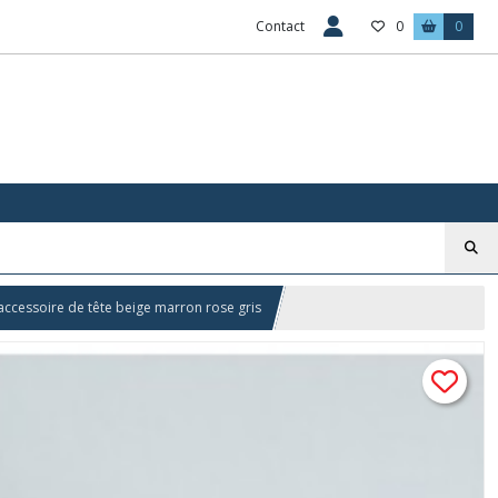
Contact
0
0
 accessoire de tête beige marron rose gris