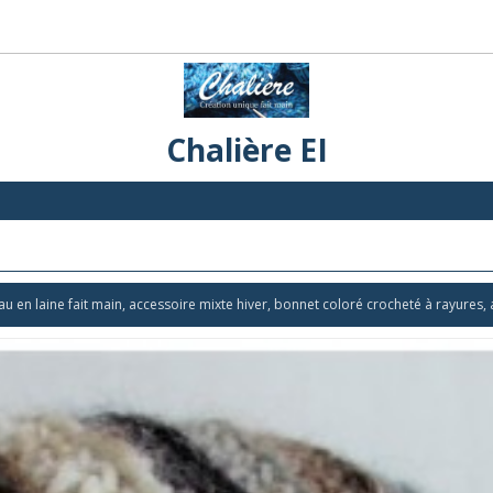
Chalière EI
u en laine fait main, accessoire mixte hiver, bonnet coloré crocheté à rayures,