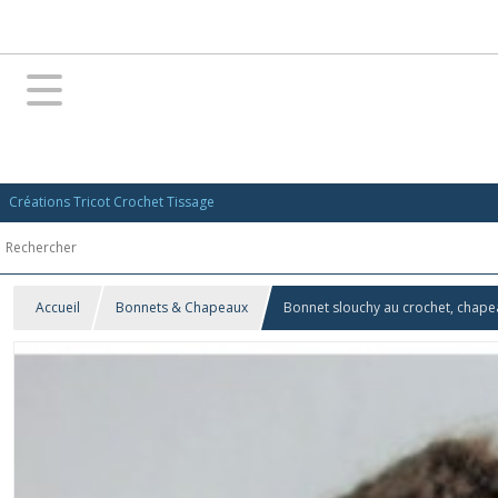
Créations Tricot Crochet Tissage
Accueil
Bonnets & Chapeaux
Bonnet slouchy au crochet, chapea