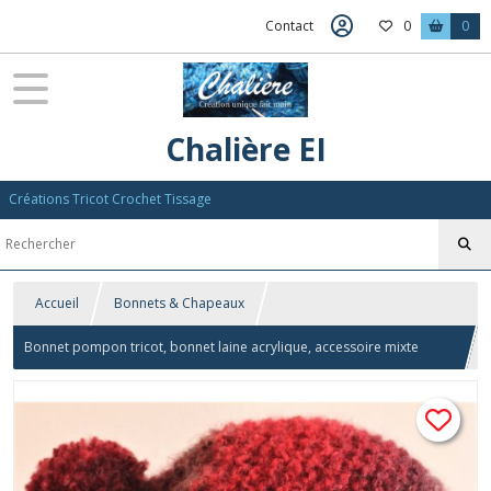
Contact
0
0
Chalière EI
Créations Tricot Crochet Tissage
Accueil
Bonnets & Chapeaux
Bonnet pompon tricot, bonnet laine acrylique, accessoire mixte
homme femme, bonnet tricoté main, accessoire de tête hiver
dégradé rouge bordeaux