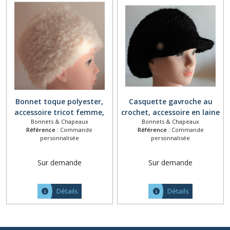
Bonnet toque polyester,
Casquette gavroche au
accessoire tricot femme,
crochet, accessoire en laine
Bonnets & Chapeaux
Bonnets & Chapeaux
chapka tricotée main,
femme, bonnet crocheté
Référence :
Commande
Référence :
Commande
accessoire de tête hiver,
main, accessoire de tête
personnalisée
personnalisée
bonnet chaud épais tricot,
hiver, chapeau à visière
chapeau blanc naturel écru
chaud épais, couvre chef
Sur demande
Sur demande
laine noir
Détails
Détails