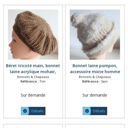
Béret tricoté main, bonnet
Bonnet laine pompon,
laine acrylique mohair,
accessoire mixte homme
Bonnets & Chapeaux
Bonnets & Chapeaux
accessoire femme fait
femme, chapeau tricoté
Référence :
Tim
Référence :
Sam
main, chapeau tricot laine,
main, accessoire de tête
accessoire de tête hiver,
hiver, bonnet chaud épais
Sur demande
Sur demande
béret côtes anglaises
tricot, bonnet blanc naturel
marron
écru
Détails
Détails